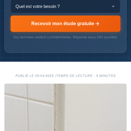
Recevoir mon étude gratuite
Vos données restent confidentielles. Réponse sous 24h ouvrées.
PUBLIÉ LE 05/04/2025
|
TEMPS DE LECTURE : 5 MINUTES