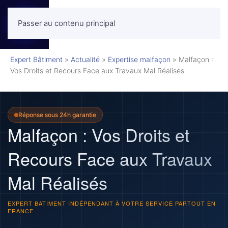
Passer au contenu principal
MENU
Expert Bâtiment
»
Actualité
»
Expertise malfaçon
»
Malfaçon :
Vos Droits et Recours Face aux Travaux Mal Réalisés
Réponse sous 24h garantie
Malfaçon : Vos Droits et
Recours Face aux Travaux
Mal Réalisés
EXPERT BATIMENT INDÉPENDANT À VOTRE SERVICE PARTOUT EN
FRANCE