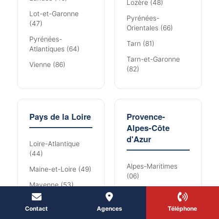
Lozère (48)
Lot-et-Garonne
Pyrénées-
(47)
Orientales (66)
Pyrénées-
Tarn (81)
Atlantiques (64)
Tarn-et-Garonne
Vienne (86)
(82)
Pays de la Loire
Provence-
Alpes-Côte
d'Azur
Loire-Atlantique
(44)
Alpes-Maritimes
Maine-et-Loire (49)
(06)
Mayenne (53)
Alpes-de-Haute-
Sarthe (72)
Provence (04)
Contact
Agences
Téléphone
Vendée (85)
Bouches-du-Rhône