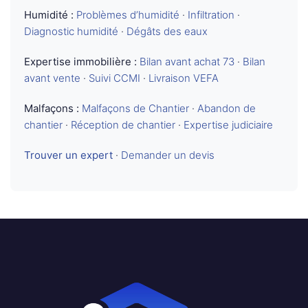
Humidité :
Problèmes d’humidité
·
Infiltration
·
Diagnostic humidité
·
Dégâts des eaux
Expertise immobilière :
Bilan avant achat 73
·
Bilan
avant vente
·
Suivi CCMI
·
Livraison VEFA
Malfaçons :
Malfaçons de Chantier
·
Abandon de
chantier
·
Réception de chantier
·
Expertise judiciaire
Trouver un expert
·
Demander un devis