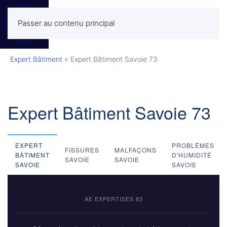
Passer au contenu principal
MENU
Expert Bâtiment
»
Expert Bâtiment Savoie 73
Expert Bâtiment Savoie 73
EXPERT
PROBLÉMES
FISSURES
MALFAÇONS
BÂTIMENT
D'HUMIDITÉ
SAVOIE
SAVOIE
SAVOIE
SAVOIE
AE EXPERTISES 83