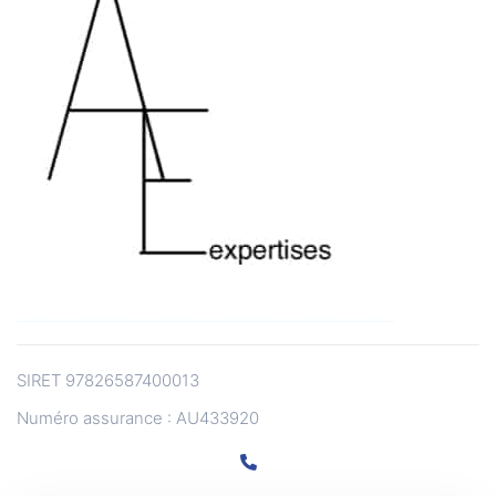
SIRET 97826587400013
Numéro assurance : AU433920