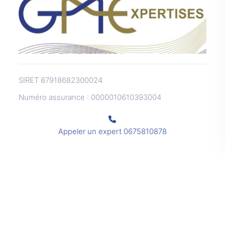
SIRET 87918682300024
Numéro assurance : 0000010610393004
Appeler un expert
0675810878