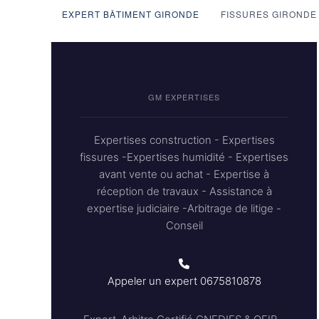
EXPERT BÂTIMENT GIRONDE
FISSURES GIRONDE
GM EXPERTISES
Expertises construction - Expertises
fissures -Expertises humidité - Expertises
avant vente ou achat - Expertise à
réception de travaux - Assistance à
expertise judiciaire -Arbitrage de litige -
Conseil
Appeler un expert
0675810878