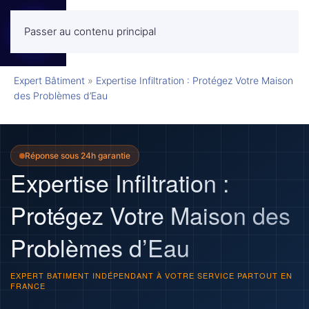
Passer au contenu principal
MENU
Expert Bâtiment
»
Expertise Infiltration : Protégez Votre Maison
des Problèmes d’Eau
Réponse sous 24h garantie
Expertise Infiltration :
Protégez Votre Maison des
Problèmes d’Eau
EXPERT BATIMENT INDÉPENDANT À VOTRE SERVICE PARTOUT EN
FRANCE