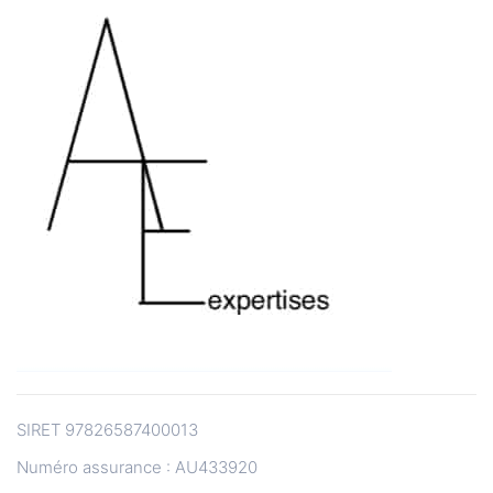
SIRET 97826587400013
Numéro assurance : AU433920