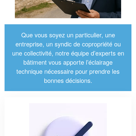
Que vous soyez un particulier, une
entreprise, un syndic de copropriété ou
une collectivité, notre équipe d’
experts en
bâtiment
vous apporte l’éclairage
technique nécessaire pour prendre les
bonnes décisions.