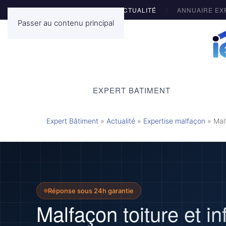
ACTUALITÉ
ANNUAIRE EX
Passer au contenu principal
EXPERT BATIMENT
Expert Bâtiment
»
Actualité
»
Expertise malfaçon
»
Malf
Réponse sous 24h garantie
Malfaçon toiture et inf