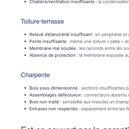
Chatière/ventilation insuffisante
: la condensatio
Toiture-terrasse
Relevé d’étanchéité insuffisant
: en périphérie e
Pente insuffisante
: même une toiture « plate » do
Membrane mal soudée
: les raccords entre lés son
Absence de protection
: la membrane exposée a
Charpente
Bois sous-dimensionné
: sections insuffisantes p
Assemblages défectueux
: connecteurs absents 
Bois non traité
: sensibilité aux insectes et cham
Entraxes non respectés
: espacement entre les fe