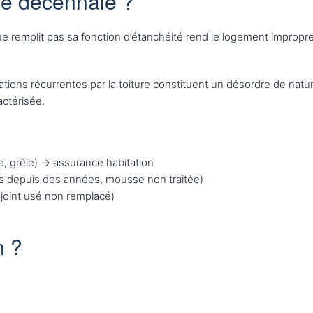
tie décennale ?
ne remplit pas sa fonction d’étanchéité rend le logement impropre 
rations récurrentes par la toiture constituent un désordre de natu
actérisée.
, grêle) → assurance habitation
es depuis des années, mousse non traitée)
 (joint usé non remplacé)
n ?