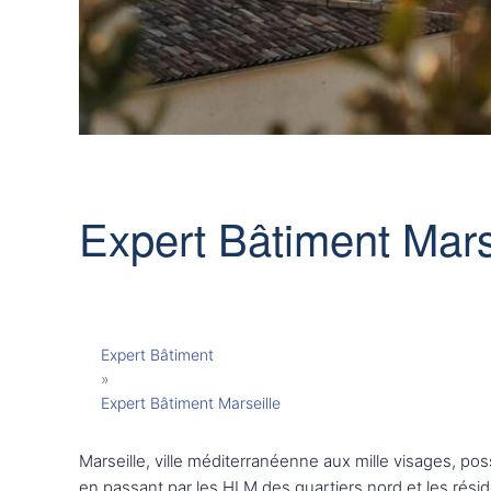
Expert Bâtiment Mars
Expert Bâtiment
»
Expert Bâtiment Marseille
Marseille, ville méditerranéenne aux mille visages, p
en passant par les HLM des quartiers nord et les résid