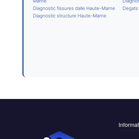
Marne
Diagnos
Diagnostic fissures dalle Haute-Marne
Degats
Diagnostic structure Haute-Marne
Informat