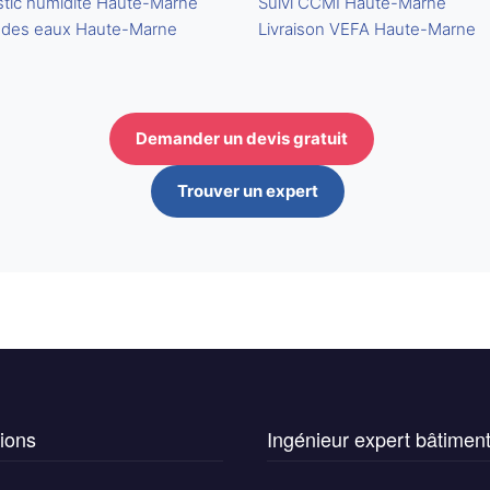
tic humidite Haute-Marne
Suivi CCMI Haute-Marne
 des eaux Haute-Marne
Livraison VEFA Haute-Marne
Demander un devis gratuit
Trouver un expert
ions
Ingénieur expert bâtimen