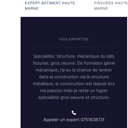
EXPERT BÂTIMENT HAUTE-
FISSURES HAUTE
MARNE
MARNE
GEIS EXPERTISE
Spécialités: Structure, mécanique du bâti,
fissures, gros oeuvre. De formation génie
mécanique, j'ai eu la chance de rentrer
dans la construction via la structure
métallique, la construction est depuis lors
ma passion mais je reste un hyper
spécialiste gros oeuvre et structure.
Appeler un expert
0751638731