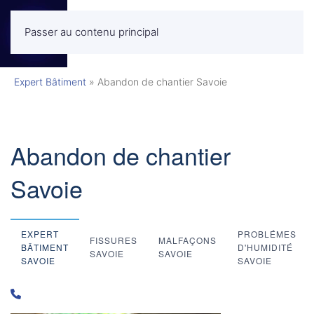
Passer au contenu principal
MENU
Expert Bâtiment
»
Abandon de chantier Savoie
Abandon de chantier
Savoie
EXPERT
PROBLÉMES
FISSURES
MALFAÇONS
BÂTIMENT
D'HUMIDITÉ
SAVOIE
SAVOIE
SAVOIE
SAVOIE