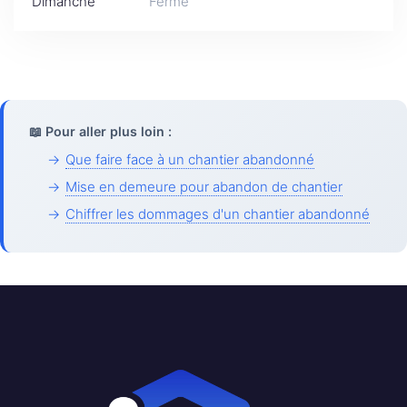
Dimanche
Fermé
📖 Pour aller plus loin :
→
Que faire face à un chantier abandonné
→
Mise en demeure pour abandon de chantier
→
Chiffrer les dommages d'un chantier abandonné