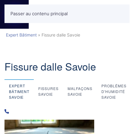
Passer au contenu principal
MENU
Expert Bâtiment
»
Fissure dalle Savoie
Fissure dalle Savoie
EXPERT
PROBLÉMES
FISSURES
MALFAÇONS
BÂTIMENT
D'HUMIDITÉ
SAVOIE
SAVOIE
SAVOIE
SAVOIE