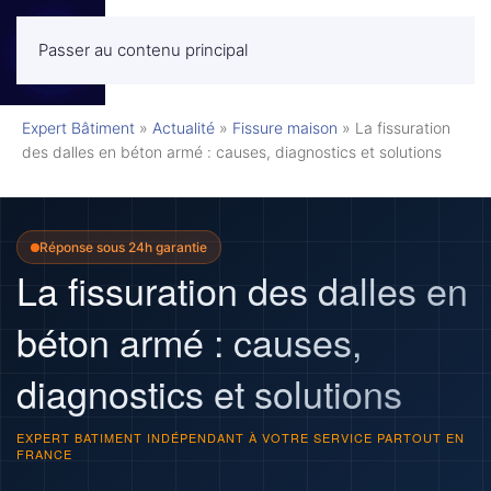
Passer au contenu principal
MENU
Expert Bâtiment
»
Actualité
»
Fissure maison
»
La fissuration
des dalles en béton armé : causes, diagnostics et solutions
Réponse sous 24h garantie
La fissuration des dalles en
béton armé : causes,
diagnostics et solutions
EXPERT BATIMENT INDÉPENDANT À VOTRE SERVICE PARTOUT EN
FRANCE