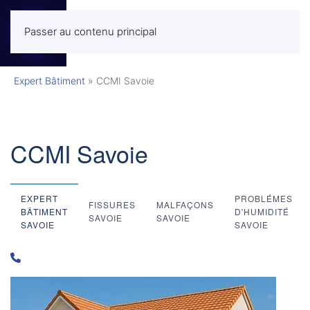
Passer au contenu principal
MENU
Expert Bâtiment
»
CCMI Savoie
CCMI Savoie
EXPERT
PROBLÉMES
FISSURES
MALFAÇONS
BÂTIMENT
D'HUMIDITÉ
SAVOIE
SAVOIE
SAVOIE
SAVOIE