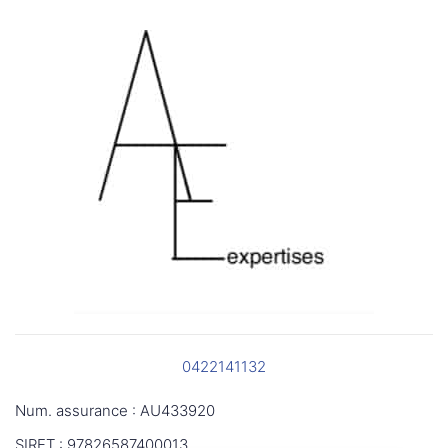
0422141132
Num. assurance : AU433920
SIRET : 97826587400013