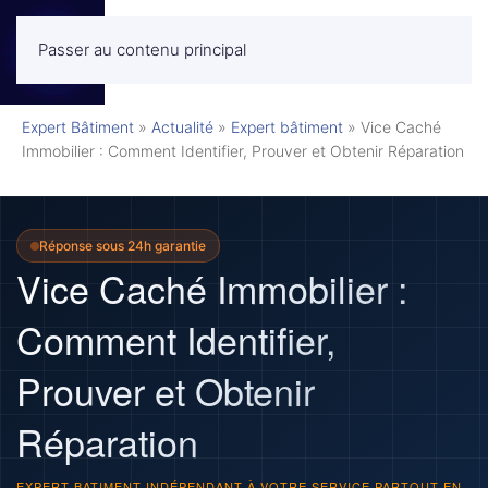
Passer au contenu principal
MENU
Expert Bâtiment
»
Actualité
»
Expert bâtiment
»
Vice Caché
Immobilier : Comment Identifier, Prouver et Obtenir Réparation
Réponse sous 24h garantie
Vice Caché Immobilier :
Comment Identifier,
Prouver et Obtenir
Réparation
EXPERT BATIMENT INDÉPENDANT À VOTRE SERVICE PARTOUT EN