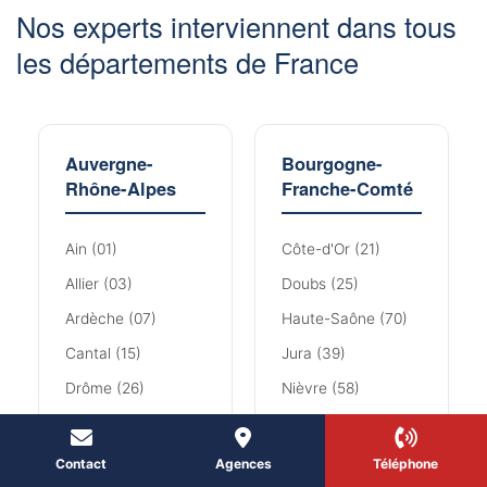
Nos experts interviennent dans tous
les départements de France
Auvergne-
Bourgogne-
Rhône-Alpes
Franche-Comté
Ain (01)
Côte-d'Or (21)
Allier (03)
Doubs (25)
Ardèche (07)
Haute-Saône (70)
Cantal (15)
Jura (39)
Drôme (26)
Nièvre (58)
Haute-Loire (43)
Saône-et-Loire (71)
Haute-Savoie (74)
Territoire de Belfort
Contact
Agences
Téléphone
(90)