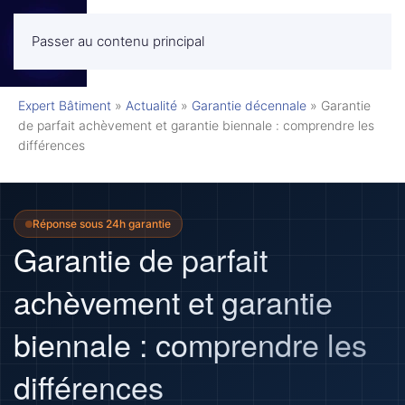
Passer au contenu principal
MENU
Expert Bâtiment
»
Actualité
»
Garantie décennale
»
Garantie
de parfait achèvement et garantie biennale : comprendre les
différences
Réponse sous 24h garantie
Garantie de parfait
achèvement et garantie
biennale : comprendre les
différences