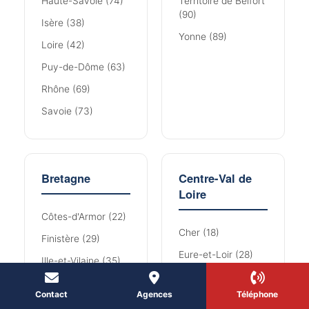
Haute-Savoie (74)
Territoire de Belfort
(90)
Isère (38)
Yonne (89)
Loire (42)
Puy-de-Dôme (63)
Rhône (69)
Savoie (73)
Bretagne
Centre-Val de
Loire
Côtes-d'Armor (22)
Cher (18)
Finistère (29)
Eure-et-Loir (28)
Ille-et-Vilaine (35)
Indre (36)
Morbihan (56)
Contact
Agences
Téléphone
Indre-et-Loire (37)