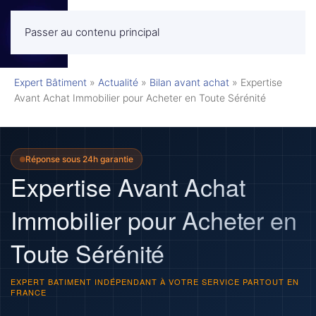
Passer au contenu principal
MENU
Expert Bâtiment
»
Actualité
»
Bilan avant achat
»
Expertise
Avant Achat Immobilier pour Acheter en Toute Sérénité
Réponse sous 24h garantie
Expertise Avant Achat
Immobilier pour Acheter en
Toute Sérénité
EXPERT BATIMENT INDÉPENDANT À VOTRE SERVICE PARTOUT EN
FRANCE