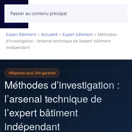
Passer au contenu principal
MENU
Expert Bâtiment
»
Actualité
»
Expert bâtiment
»
Méthodes
d’investigation : l’arsenal technique de l’expert bâtiment
indépendant
Réponse sous 24h garantie
Méthodes d’investigation :
l’arsenal technique de
l’expert bâtiment
indépendant