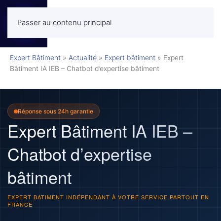
Passer au contenu principal
MENU
Expert Bâtiment
»
Actualité
»
Expert bâtiment
»
Expert
Bâtiment IA IEB – Chatbot d’expertise bâtiment
Réponse sous 24h garantie
Expert Bâtiment IA IEB –
Chatbot d’expertise
bâtiment
EXPERT BATIMENT INDÉPENDANT À VOTRE SERVICE PARTOUT EN
FRANCE