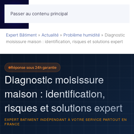
Passer au contenu principal
MENU
Expert Bâtiment
»
Actualité
»
Problème humidité
»
Diagnostic
moisissure maison : identification, risques et solutions expert
Réponse sous 24h garantie
Diagnostic moisissure
maison : identification,
risques et solutions expert
EXPERT BATIMENT INDÉPENDANT À VOTRE SERVICE PARTOUT EN
FRANCE