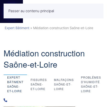
Passer au contenu principal
MENU
Expert Bâtiment
»
Médiation construction Saône-et-Loire
Médiation construction
Saône-et-Loire
EXPERT
PROBLÉMES
FISSURES
MALFAÇONS
BÂTIMENT
D'HUMIDITÉ
SAÔNE-
SAÔNE-ET-
SAÔNE-
SAÔNE-ET-
ET-LOIRE
LOIRE
ET-LOIRE
LOIRE