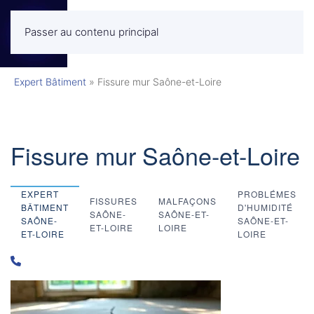
Passer au contenu principal
MENU
Expert Bâtiment
»
Fissure mur Saône-et-Loire
Fissure mur Saône-et-Loire
EXPERT
PROBLÉMES
FISSURES
MALFAÇONS
BÂTIMENT
D'HUMIDITÉ
SAÔNE-
SAÔNE-ET-
SAÔNE-
SAÔNE-ET-
ET-LOIRE
LOIRE
ET-LOIRE
LOIRE