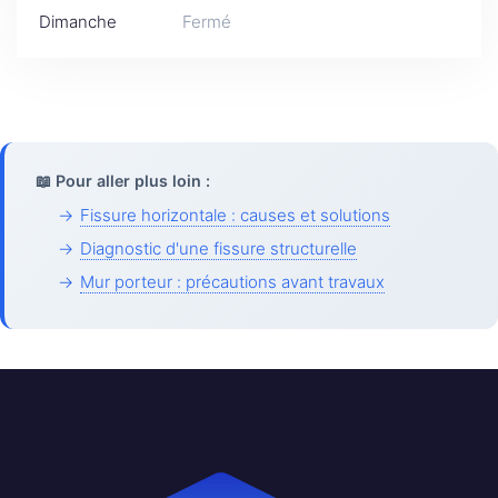
Dimanche
Fermé
📖 Pour aller plus loin :
→
Fissure horizontale : causes et solutions
→
Diagnostic d'une fissure structurelle
→
Mur porteur : précautions avant travaux