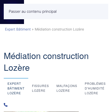
Passer au contenu principal
MENU
Expert Bâtiment
»
Médiation construction Lozère
Médiation construction
Lozère
EXPERT
PROBLÉMES
FISSURES
MALFAÇONS
BÂTIMENT
D'HUMIDITÉ
LOZÈRE
LOZÈRE
LOZÈRE
LOZÈRE