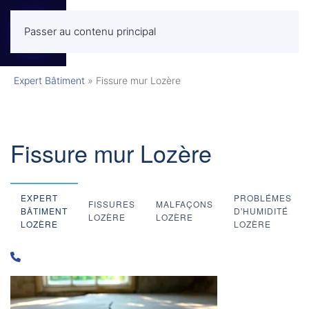
Passer au contenu principal
MENU
Expert Bâtiment
»
Fissure mur Lozère
Fissure mur Lozère
EXPERT
PROBLÉMES
FISSURES
MALFAÇONS
BÂTIMENT
D'HUMIDITÉ
LOZÈRE
LOZÈRE
LOZÈRE
LOZÈRE