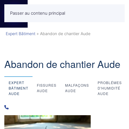
Passer au contenu principal
MENU
Expert Bâtiment
»
Abandon de chantier Aude
Abandon de chantier Aude
EXPERT
PROBLÉMES
FISSURES
MALFAÇONS
BÂTIMENT
D'HUMIDITÉ
AUDE
AUDE
AUDE
AUDE