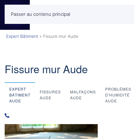
Passer au contenu principal
MENU
Expert Bâtiment
»
Fissure mur Aude
Fissure mur Aude
EXPERT
PROBLÉMES
FISSURES
MALFAÇONS
BÂTIMENT
D'HUMIDITÉ
AUDE
AUDE
AUDE
AUDE