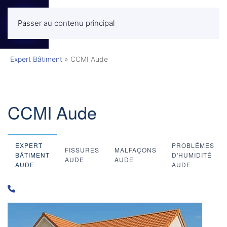
Passer au contenu principal
MENU
Expert Bâtiment
»
CCMI Aude
CCMI Aude
EXPERT
PROBLÉMES
FISSURES
MALFAÇONS
BÂTIMENT
D'HUMIDITÉ
AUDE
AUDE
AUDE
AUDE