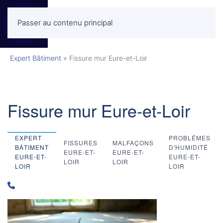
Passer au contenu principal
MENU
Expert Bâtiment
»
Fissure mur Eure-et-Loir
Fissure mur Eure-et-Loir
EXPERT
PROBLÉMES
FISSURES
MALFAÇONS
BÂTIMENT
D'HUMIDITÉ
EURE-ET-
EURE-ET-
EURE-ET-
EURE-ET-
LOIR
LOIR
LOIR
LOIR