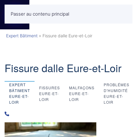
Passer au contenu principal
MENU
Expert Bâtiment
»
Fissure dalle Eure-et-Loir
Fissure dalle Eure-et-Loir
EXPERT
PROBLÉMES
FISSURES
MALFAÇONS
BÂTIMENT
D'HUMIDITÉ
EURE-ET-
EURE-ET-
EURE-ET-
EURE-ET-
LOIR
LOIR
LOIR
LOIR