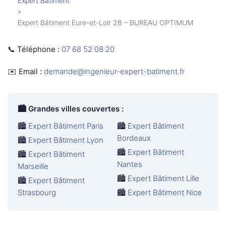
Expert Bâtiment
»
Expert Bâtiment Eure-et-Loir 28 – BUREAU OPTIMUM
📞 Téléphone :
07 68 52 08 20
✉️ Email :
demande@ingenieur-expert-batiment.fr
🏙️
Grandes villes couvertes :
🏙️
Expert Bâtiment Paris
🏙️
Expert Bâtiment
Bordeaux
🏙️
Expert Bâtiment Lyon
🏙️
Expert Bâtiment
🏙️
Expert Bâtiment
Nantes
Marseille
🏙️
Expert Bâtiment Lille
🏙️
Expert Bâtiment
Strasbourg
🏙️
Expert Bâtiment Nice