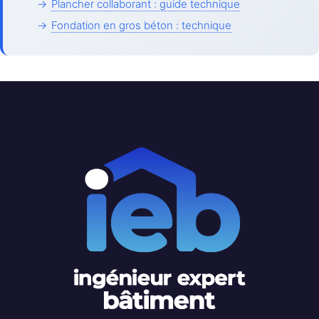
→
Plancher collaborant : guide technique
→
Fondation en gros béton : technique