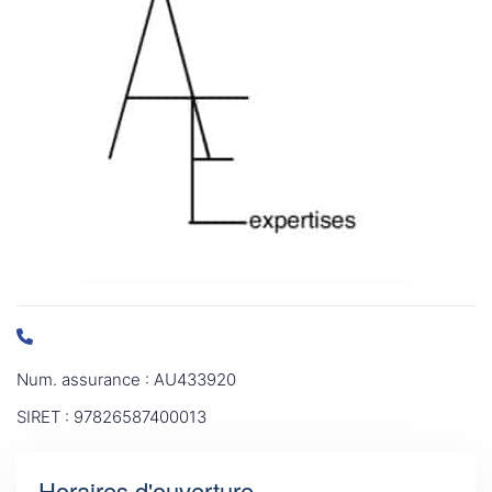
Num. assurance : AU433920
SIRET : 97826587400013
Horaires d'ouverture