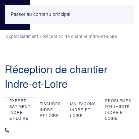
Passer au contenu principal
MENU
Expert Bâtiment
»
Réception de chantier Indre-et-Loire
Réception de chantier
Indre-et-Loire
EXPERT
PROBLÉMES
FISSURES
MALFAÇONS
BÂTIMENT
D'HUMIDITÉ
INDRE-
INDRE-ET-
INDRE-
INDRE-ET-
ET-LOIRE
LOIRE
ET-LOIRE
LOIRE