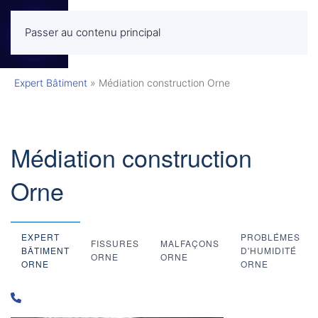
Passer au contenu principal
MENU
Expert Bâtiment
»
Médiation construction Orne
Médiation construction
Orne
EXPERT
PROBLÉMES
FISSURES
MALFAÇONS
BÂTIMENT
D'HUMIDITÉ
ORNE
ORNE
ORNE
ORNE