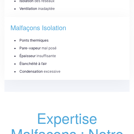
Isolation
des réseaux
Ventilation
inadaptée
Malfaçons Isolation
Ponts thermiques
Pare-vapeur
mal posé
Épaisseur
insuffisante
Étanchéité à l’air
Condensation
excessive
Expertise
Malfaçons : Notre