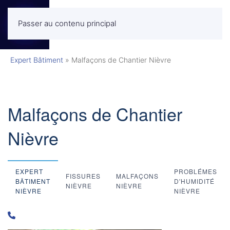
Passer au contenu principal
MENU
Expert Bâtiment
»
Malfaçons de Chantier Nièvre
Malfaçons de Chantier
Nièvre
EXPERT
PROBLÉMES
FISSURES
MALFAÇONS
BÂTIMENT
D'HUMIDITÉ
NIÈVRE
NIÈVRE
NIÈVRE
NIÈVRE