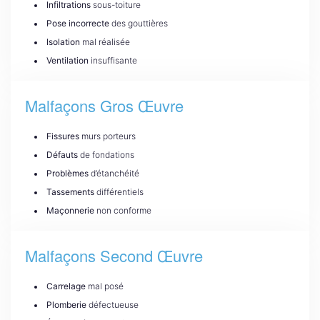
Infiltrations
sous-toiture
Pose incorrecte
des gouttières
Isolation
mal réalisée
Ventilation
insuffisante
Malfaçons Gros Œuvre
Fissures
murs porteurs
Défauts
de fondations
Problèmes
d’étanchéité
Tassements
différentiels
Maçonnerie
non conforme
Malfaçons Second Œuvre
Carrelage
mal posé
Plomberie
défectueuse