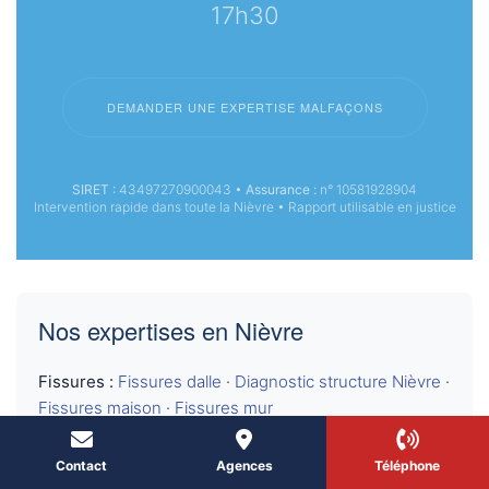
17h30
DEMANDER UNE EXPERTISE MALFAÇONS
SIRET :
43497270900043 •
Assurance :
n° 10581928904
Intervention rapide dans toute la Nièvre • Rapport utilisable en justice
Nos expertises en Nièvre
Fissures :
Fissures dalle
·
Diagnostic structure Nièvre
·
Fissures maison
·
Fissures mur
Humidité :
Dégâts des eaux Nièvre
·
Diagnostic
Contact
Agences
Téléphone
humidité Nièvre
·
Problèmes d’humidité
·
Infiltration