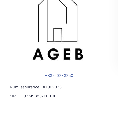
+33760233250
Num. assurance : AT962938
SIRET : 97749880700014