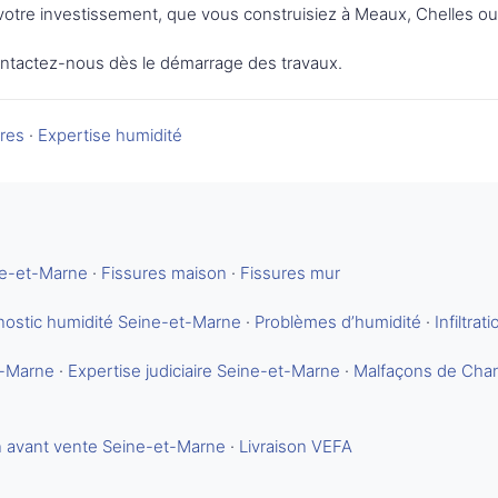
 votre investissement, que vous construisiez à Meaux, Chelles o
ntactez-nous dès le démarrage des travaux.
ures
·
Expertise humidité
ne-et-Marne
·
Fissures maison
·
Fissures mur
nostic humidité Seine-et-Marne
·
Problèmes d’humidité
·
Infiltrati
t-Marne
·
Expertise judiciaire Seine-et-Marne
·
Malfaçons de Chan
n avant vente Seine-et-Marne
·
Livraison VEFA