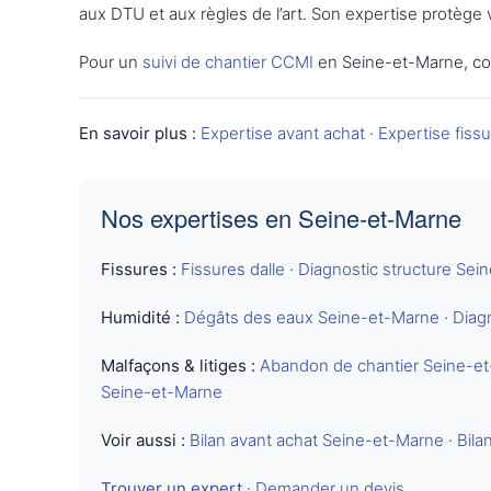
aux DTU et aux règles de l’art. Son expertise protège
Pour un
suivi de chantier CCMI
en Seine-et-Marne, co
En savoir plus :
Expertise avant achat
·
Expertise fiss
Nos expertises en Seine-et-Marne
Fissures :
Fissures dalle
·
Diagnostic structure Sei
Humidité :
Dégâts des eaux Seine-et-Marne
·
Diag
Malfaçons & litiges :
Abandon de chantier Seine-e
Seine-et-Marne
Voir aussi :
Bilan avant achat Seine-et-Marne
·
Bila
Trouver un expert
·
Demander un devis