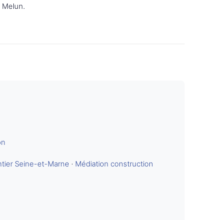
u Melun.
on
tier Seine-et-Marne
·
Médiation construction