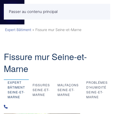
Passer au contenu principal
MENU
Expert Bâtiment
»
Fissure mur Seine-et-Marne
Fissure mur Seine-et-
Marne
EXPERT
PROBLÉMES
FISSURES
MALFAÇONS
BÂTIMENT
D'HUMIDITÉ
SEINE-ET-
SEINE-ET-
SEINE-ET-
SEINE-ET-
MARNE
MARNE
MARNE
MARNE