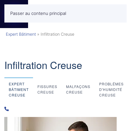
Passer au contenu principal
MENU
Expert Bâtiment
»
Infiltration Creuse
Infiltration Creuse
EXPERT
PROBLÉMES
FISSURES
MALFAÇONS
BÂTIMENT
D'HUMIDITÉ
CREUSE
CREUSE
CREUSE
CREUSE