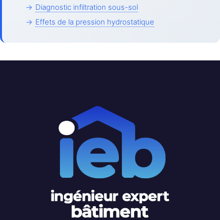
→
Diagnostic infiltration sous-sol
→
Effets de la pression hydrostatique