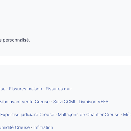
s personnalisé.
use
·
Fissures maison
·
Fissures mur
Bilan avant vente Creuse
·
Suivi CCMI
·
Livraison VEFA
·
Expertise judiciaire Creuse
·
Malfaçons de Chantier Creuse
·
Méd
umidité Creuse
·
Infiltration