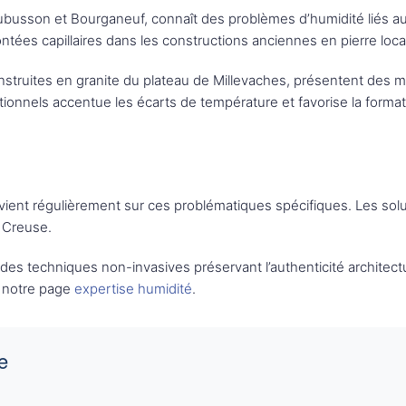
ubusson et Bourganeuf, connaît des problèmes d’humidité liés au
ntées capillaires dans les constructions anciennes en pierre loca
onstruites en granite du plateau de Millevaches, présentent de
itionnels accentue les écarts de température et favorise la format
vient régulièrement sur ces problématiques spécifiques. Les sol
n Creuse.
s techniques non-invasives préservant l’authenticité architectur
 notre page
expertise humidité
.
e