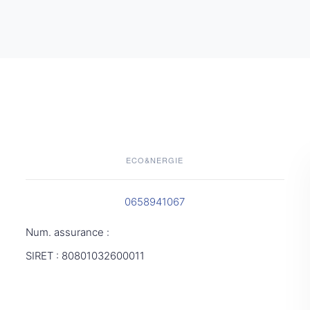
ECO&NERGIE
0658941067
Num. assurance :
SIRET : 80801032600011