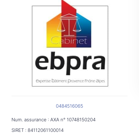
0484516065
Num. assurance : AXA n° 10748150204
SIRET : 84112061100014