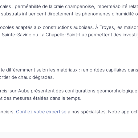
ocales : perméabilité de la craie champenoise, imperméabilité re
Ces substrats influencent directement les phénomènes d’humidité 
otocoles adaptés aux constructions auboises. À Troyes, les mai
de Sainte-Savine ou La Chapelle-Saint-Luc permettent des investi
feste différemment selon les matériaux : remontées capillaires d
 mortier de chaux dégradés.
cis-sur-Aube présentent des configurations géomorphologiques i
ent des mesures étalées dans le temps.
anciers.
Confiez votre expertise
à nos spécialistes. Notre approch