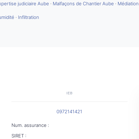
xpertise judiciaire Aube
·
Malfaçons de Chantier Aube
·
Médiation
umidité
·
Infiltration
IEB
0972141421
Num. assurance :
SIRET :