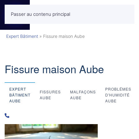
Passer au contenu principal
MENU
Expert Bâtiment
»
Fissure maison Aube
Fissure maison Aube
EXPERT
PROBLÉMES
FISSURES
MALFAÇONS
BÂTIMENT
D'HUMIDITÉ
AUBE
AUBE
AUBE
AUBE