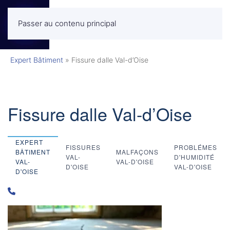
Passer au contenu principal
MENU
Expert Bâtiment
»
Fissure dalle Val-d’Oise
Fissure dalle Val-d’Oise
EXPERT
FISSURES
PROBLÉMES
BÂTIMENT
MALFAÇONS
VAL-
D'HUMIDITÉ
VAL-
VAL-D'OISE
D'OISE
VAL-D'OISE
D'OISE