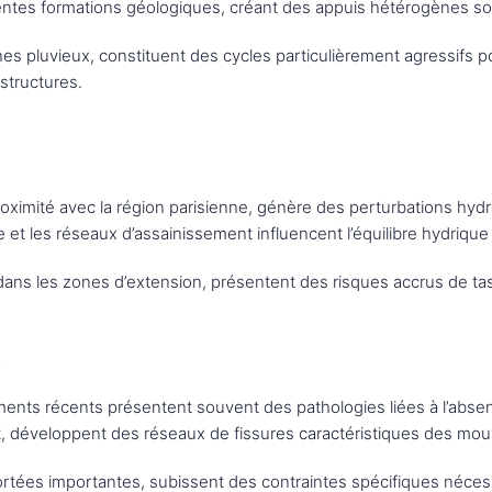
érentes formations géologiques, créant des appuis hétérogènes s
s pluvieux, constituent des cycles particulièrement agressifs pou
structures.
roximité avec la région parisienne, génère des perturbations hydr
 et les réseaux d’assainissement influencent l’équilibre hydrique
ans les zones d’extension, présentent des risques accrus de tass
s
ements récents présentent souvent des pathologies liées à l’abs
, développent des réseaux de fissures caractéristiques des mouv
ortées importantes, subissent des contraintes spécifiques nécess