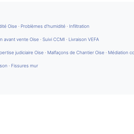
ité Oise
·
Problèmes d’humidité
·
Infiltration
an avant vente Oise
·
Suivi CCMI
·
Livraison VEFA
pertise judiciaire Oise
·
Malfaçons de Chantier Oise
·
Médiation co
ison
·
Fissures mur