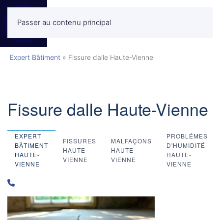
Passer au contenu principal
MENU
Expert Bâtiment
»
Fissure dalle Haute-Vienne
Fissure dalle Haute-Vienne
EXPERT
PROBLÉMES
FISSURES
MALFAÇONS
BÂTIMENT
D'HUMIDITÉ
HAUTE-
HAUTE-
HAUTE-
HAUTE-
VIENNE
VIENNE
VIENNE
VIENNE