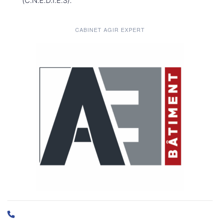
(C.N.E.D.I.E.S).
CABINET AGIR EXPERT