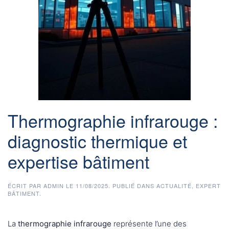
Thermographie infrarouge :
diagnostic thermique et
expertise bâtiment
ÉCRIT PAR
ADMIN
LE
11/08/2025
. PUBLIÉ DANS
ACTUALITÉ
,
EXPERT
BÂTIMENT
.
La
thermographie infrarouge
représente l’une des