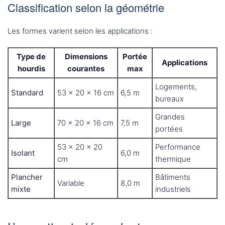
Classification selon la géométrie
Les formes varient selon les applications :
Type de
Dimensions
Portée
Applications
hourdis
courantes
max
Logements,
Standard
53 x 20 x 16 cm
6,5 m
bureaux
Grandes
Large
70 x 20 x 16 cm
7,5 m
portées
53 x 20 x 20
Performance
Isolant
6,0 m
cm
thermique
Plancher
Bâtiments
Variable
8,0 m
mixte
industriels