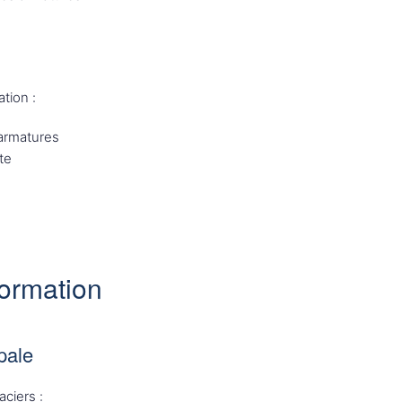
tion :
 armatures
te
ormation
pale
aciers :