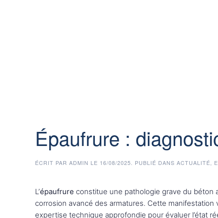
Épaufrure : diagnosti
ÉCRIT PAR
ADMIN
LE
16/08/2025
. PUBLIÉ DANS
ACTUALITÉ
,
E
L’
épaufrure
constitue une pathologie grave du béton a
corrosion avancé des armatures. Cette manifestation v
expertise technique approfondie pour évaluer l’état rée