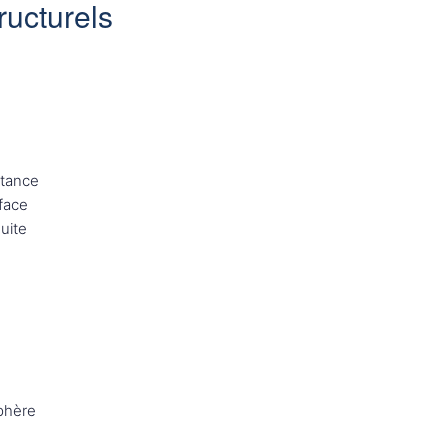
ructurels
stance
rface
uite
sphère