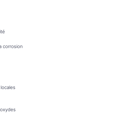
ité
e
a corrosion
 locales
s oxydes