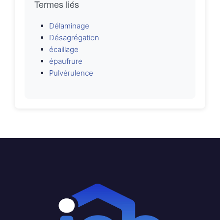
Termes liés
Délaminage
Désagrégation
écaillage
épaufrure
Pulvérulence