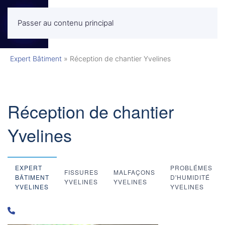
Passer au contenu principal
MENU
Expert Bâtiment
»
Réception de chantier Yvelines
Réception de chantier
Yvelines
EXPERT
PROBLÉMES
FISSURES
MALFAÇONS
BÂTIMENT
D'HUMIDITÉ
YVELINES
YVELINES
YVELINES
YVELINES