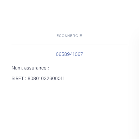
ECO&NERGIE
0658941067
Num. assurance :
SIRET : 80801032600011