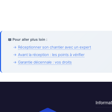
📖 Pour aller plus loin :
→
Réceptionner son chantier avec un expert
→
Avant la réception : les points à vérifier
→
Garantie décennale : vos droits
Informat