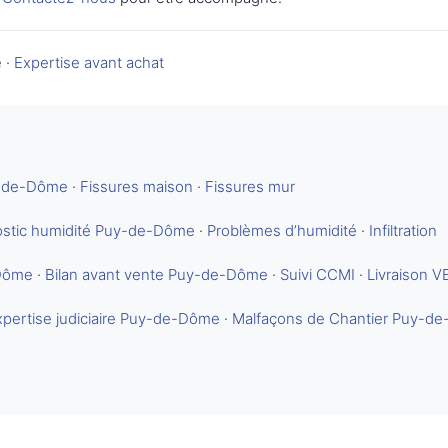
é
·
Expertise avant achat
y-de-Dôme
·
Fissures maison
·
Fissures mur
ostic humidité Puy-de-Dôme
·
Problèmes d’humidité
·
Infiltration
-Dôme
·
Bilan avant vente Puy-de-Dôme
·
Suivi CCMI
·
Livraison V
xpertise judiciaire Puy-de-Dôme
·
Malfaçons de Chantier Puy-d